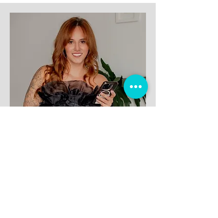
Camila Marulanda
Google Ads Professional · Google Partner
Premier · Docente de Marketing Digital
Comunicadora Publicitaria
con una
Maestría
de Diseño Publicitario y
comunicación de Marca en
EsDesign
Barcelona.