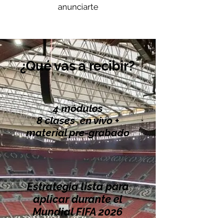
anunciarte
¿Qué vas a recibir?
4 módulos
8 clases en vivo +
material pre-grabado
Estrategia lista para
aplicar durante el
Mundial FIFA 2026